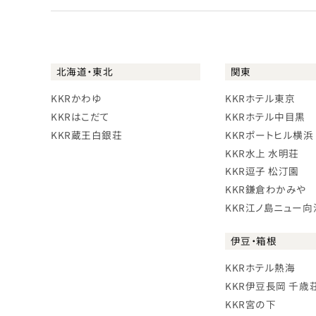
北海道・東北
関東
KKRかわゆ
KKRホテル東京
KKRはこだて
KKRホテル中目黒
KKR蔵王白銀荘
KKRポートヒル横浜
KKR水上 水明荘
KKR逗子 松汀園
KKR鎌倉わかみや
KKR江ノ島ニュー向
伊豆・箱根
KKRホテル熱海
KKR伊豆長岡 千歳
KKR宮の下