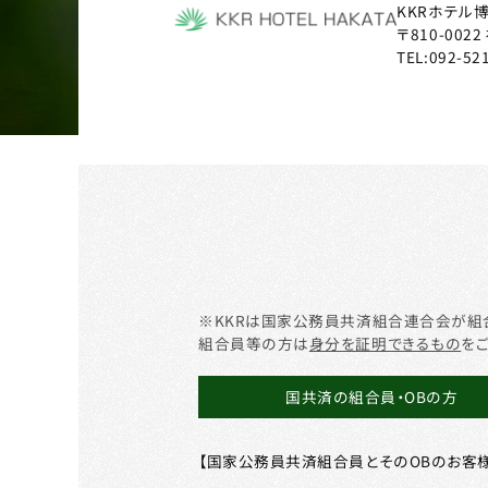
KKRホテル
〒810-0022
TEL:
092-52
※KKRは国家公務員共済組合連合会が組
組合員等の方は
身分を証明できるもの
を
国共済の組合員・OBの方
【国家公務員共済組合員とそのOBのお客様