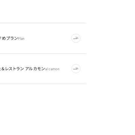
すめプラン
Plan
ェ＆レストラン アルカモン
al camon