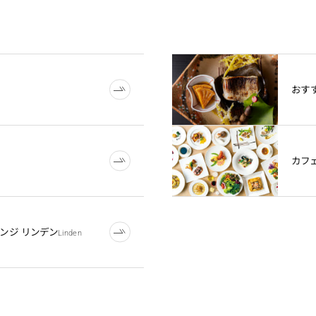
おす
カフ
ンジ リンデン
Linden