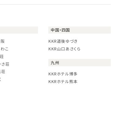
中国・四国
大阪
KKR道後ゆづき
びわこ
KKR山口あさくら
に荘
九州
かさ荘
浜荘
KKRホテル博多
武
KKRホテル熊本