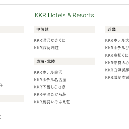
KKR Hotels & Resorts
甲信越
近畿
KKR湯沢ゆきぐに
KKRホテル
KKR諏訪湖荘
KKRホテル
KKR京都く
東海・北陸
KKR奈良み
KKR白浜美
KKRホテル金沢
KKR城崎玄
KKRホテル名古屋
洋
KKR下呂しらさぎ
KKR平湯たから荘
KKR鳥羽いそぶえ荘
荘