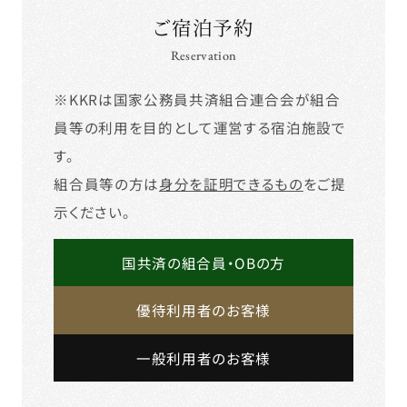
ご宿泊予約
Reservation
※KKRは国家公務員共済組合連合会が組合
員等の利用を目的として運営する宿泊施設で
す。
組合員等の方は
身分を証明できるもの
をご提
示ください。
国共済の組合員・OBの方
優待利用者のお客様
一般利用者のお客様